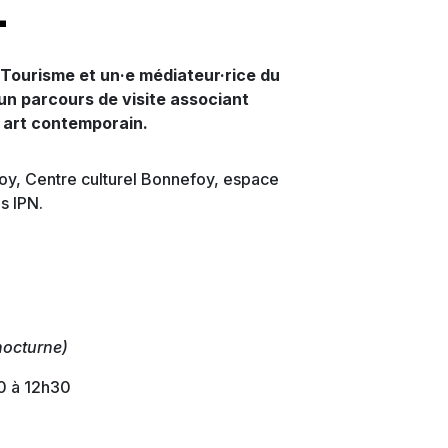
e
e Tourisme et un·e médiateur·rice du
n parcours de visite associant
 art contemporain.
y, Centre culturel Bonnefoy, espace
es IPN.
 nocturne)
30 à 12h30