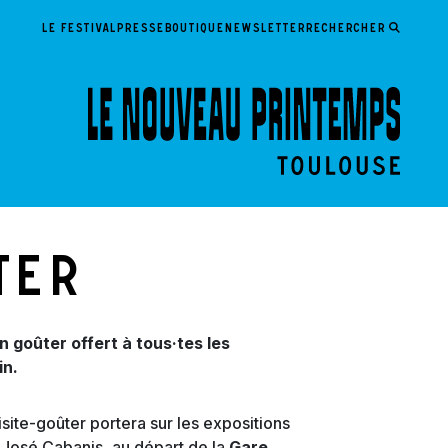
LE FESTIVAL
PRESSE
BOUTIQUE
NEWSLETTER
Rechercher
ter
n goûter offert à tous·tes les
in.
isite-goûter portera sur les expositions
 José Cabanis, au départ de la
Gare