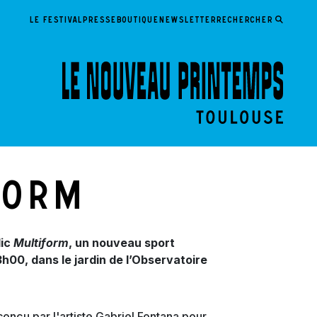
LE FESTIVAL
PRESSE
BOUTIQUE
NEWSLETTER
Rechercher
form
lic
Multiform
, un nouveau sport
h00, dans le jardin de l’Observatoire
 conçu par l'artiste Gabriel Fontana pour