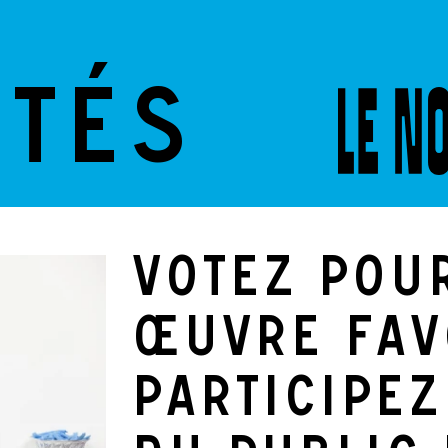
ITÉS
Votez pou
œuvre fav
participez