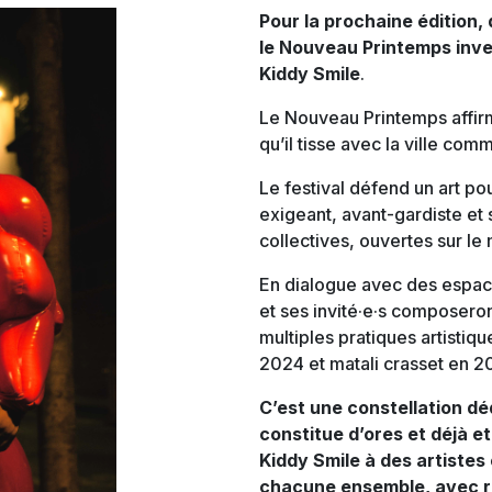
Pour la prochaine édition,
le Nouveau Printemps invest
Kiddy Smile
.
Le Nouveau Printemps affirme
qu’il tisse avec la ville comm
Le festival défend un art po
exigeant, avant-gardiste et 
collectives, ouvertes sur 
En dialogue avec des espaces
et ses invité·e·s composero
multiples pratiques artistiq
2024 et matali crasset en 20
C’est une constellation déd
constitue d’ores et déjà et 
Kiddy Smile à des artistes
chacune ensemble, avec re